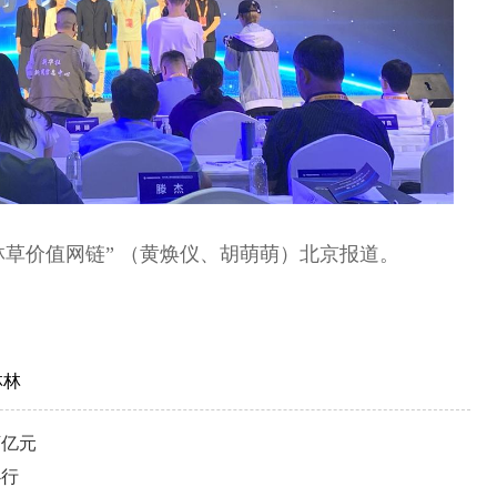
林草价值网链” （黄焕仪、胡萌萌）北京报道。
林林
万亿元
必行