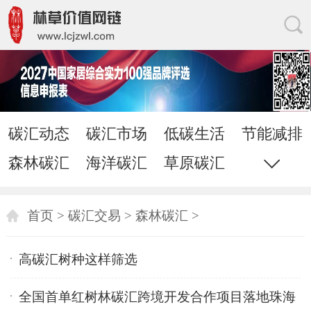
碳汇动态
碳汇市场
低碳生活
节能减排
森林碳汇
海洋碳汇
草原碳汇
耕地碳汇
家居网链
网站地图
直通电话
发送邮件
首页
>
碳汇交易
>
森林碳汇
>
高碳汇树种这样筛选
全国首单红树林碳汇跨境开发合作项目落地珠海